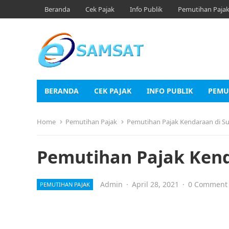
Beranda
Cek Pajak
Info Publik
Pemutihan Paja
BERANDA
CEK PAJAK
INFO PUBLIK
PEMU
Home
Pemutihan Pajak
Pemutihan Pajak Kendaraan di Su
Pemutihan Pajak Kend
Admin
·
April 28, 2021
·
0 Comment
PEMUTIHAN PAJAK