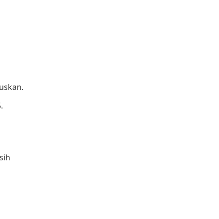
skan.​
 ​
sih