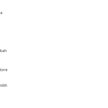
na
k
gkah
tore
ilih