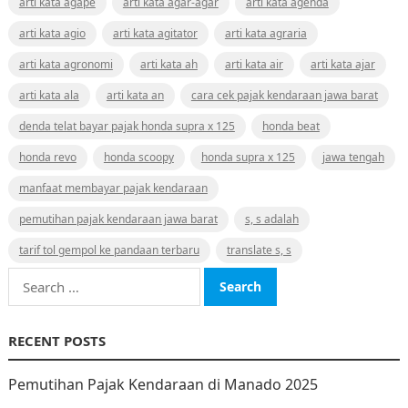
arti kata agape
arti kata agar-agar
arti kata agenda
arti kata agio
arti kata agitator
arti kata agraria
arti kata agronomi
arti kata ah
arti kata air
arti kata ajar
arti kata ala
arti kata an
cara cek pajak kendaraan jawa barat
denda telat bayar pajak honda supra x 125
honda beat
honda revo
honda scoopy
honda supra x 125
jawa tengah
manfaat membayar pajak kendaraan
pemutihan pajak kendaraan jawa barat
s, s adalah
tarif tol gempol ke pandaan terbaru
translate s, s
Search
for:
RECENT POSTS
Pemutihan Pajak Kendaraan di Manado 2025