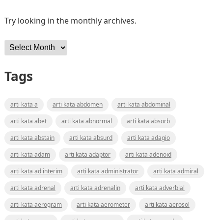
Try looking in the monthly archives.
Archives
Tags
arti kata a
arti kata abdomen
arti kata abdominal
arti kata abet
arti kata abnormal
arti kata absorb
arti kata abstain
arti kata absurd
arti kata adagio
arti kata adam
arti kata adaptor
arti kata adenoid
arti kata ad interim
arti kata administrator
arti kata admiral
arti kata adrenal
arti kata adrenalin
arti kata adverbial
arti kata aerogram
arti kata aerometer
arti kata aerosol