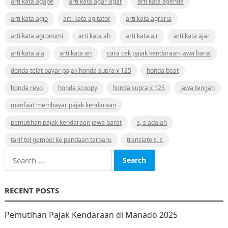
arti kata agape
arti kata agar-agar
arti kata agenda
arti kata agio
arti kata agitator
arti kata agraria
arti kata agronomi
arti kata ah
arti kata air
arti kata ajar
arti kata ala
arti kata an
cara cek pajak kendaraan jawa barat
denda telat bayar pajak honda supra x 125
honda beat
honda revo
honda scoopy
honda supra x 125
jawa tengah
manfaat membayar pajak kendaraan
pemutihan pajak kendaraan jawa barat
s, s adalah
tarif tol gempol ke pandaan terbaru
translate s, s
Search
for:
RECENT POSTS
Pemutihan Pajak Kendaraan di Manado 2025