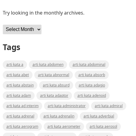
Try looking in the monthly archives.
Archives
Tags
arti kata a
arti kata abdomen
arti kata abdominal
arti kata abet
arti kata abnormal
arti kata absorb
arti kata abstain
arti kata absurd
arti kata adagio
arti kata adam
arti kata adaptor
arti kata adenoid
arti kata ad interim
arti kata administrator
arti kata admiral
arti kata adrenal
arti kata adrenalin
arti kata adverbial
arti kata aerogram
arti kata aerometer
arti kata aerosol