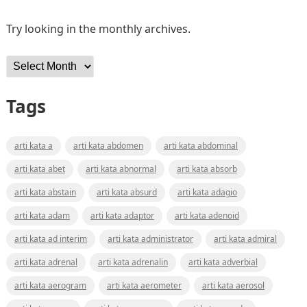
Try looking in the monthly archives.
Archives
Tags
arti kata a
arti kata abdomen
arti kata abdominal
arti kata abet
arti kata abnormal
arti kata absorb
arti kata abstain
arti kata absurd
arti kata adagio
arti kata adam
arti kata adaptor
arti kata adenoid
arti kata ad interim
arti kata administrator
arti kata admiral
arti kata adrenal
arti kata adrenalin
arti kata adverbial
arti kata aerogram
arti kata aerometer
arti kata aerosol