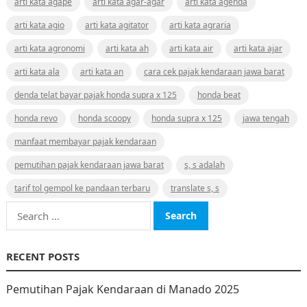
arti kata agape
arti kata agar-agar
arti kata agenda
arti kata agio
arti kata agitator
arti kata agraria
arti kata agronomi
arti kata ah
arti kata air
arti kata ajar
arti kata ala
arti kata an
cara cek pajak kendaraan jawa barat
denda telat bayar pajak honda supra x 125
honda beat
honda revo
honda scoopy
honda supra x 125
jawa tengah
manfaat membayar pajak kendaraan
pemutihan pajak kendaraan jawa barat
s, s adalah
tarif tol gempol ke pandaan terbaru
translate s, s
Search
for:
RECENT POSTS
Pemutihan Pajak Kendaraan di Manado 2025