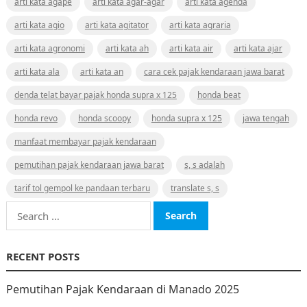
arti kata agape
arti kata agar-agar
arti kata agenda
arti kata agio
arti kata agitator
arti kata agraria
arti kata agronomi
arti kata ah
arti kata air
arti kata ajar
arti kata ala
arti kata an
cara cek pajak kendaraan jawa barat
denda telat bayar pajak honda supra x 125
honda beat
honda revo
honda scoopy
honda supra x 125
jawa tengah
manfaat membayar pajak kendaraan
pemutihan pajak kendaraan jawa barat
s, s adalah
tarif tol gempol ke pandaan terbaru
translate s, s
Search
for:
RECENT POSTS
Pemutihan Pajak Kendaraan di Manado 2025