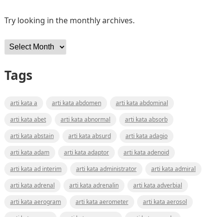
Try looking in the monthly archives.
Archives
Tags
arti kata a
arti kata abdomen
arti kata abdominal
arti kata abet
arti kata abnormal
arti kata absorb
arti kata abstain
arti kata absurd
arti kata adagio
arti kata adam
arti kata adaptor
arti kata adenoid
arti kata ad interim
arti kata administrator
arti kata admiral
arti kata adrenal
arti kata adrenalin
arti kata adverbial
arti kata aerogram
arti kata aerometer
arti kata aerosol