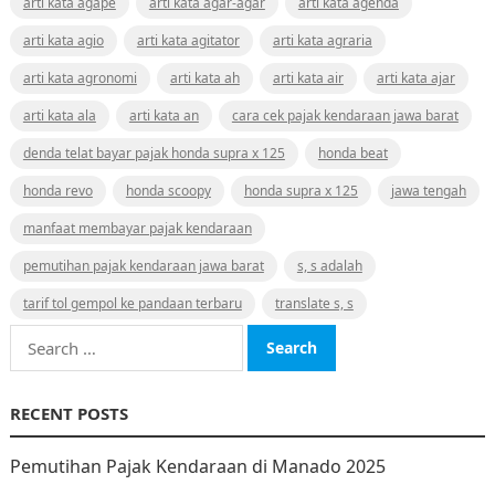
arti kata agape
arti kata agar-agar
arti kata agenda
arti kata agio
arti kata agitator
arti kata agraria
arti kata agronomi
arti kata ah
arti kata air
arti kata ajar
arti kata ala
arti kata an
cara cek pajak kendaraan jawa barat
denda telat bayar pajak honda supra x 125
honda beat
honda revo
honda scoopy
honda supra x 125
jawa tengah
manfaat membayar pajak kendaraan
pemutihan pajak kendaraan jawa barat
s, s adalah
tarif tol gempol ke pandaan terbaru
translate s, s
Search
for:
RECENT POSTS
Pemutihan Pajak Kendaraan di Manado 2025