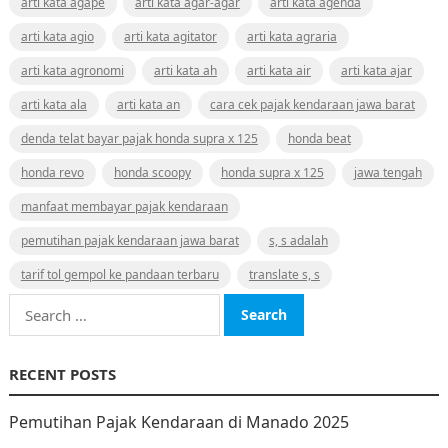
arti kata agape
arti kata agar-agar
arti kata agenda
arti kata agio
arti kata agitator
arti kata agraria
arti kata agronomi
arti kata ah
arti kata air
arti kata ajar
arti kata ala
arti kata an
cara cek pajak kendaraan jawa barat
denda telat bayar pajak honda supra x 125
honda beat
honda revo
honda scoopy
honda supra x 125
jawa tengah
manfaat membayar pajak kendaraan
pemutihan pajak kendaraan jawa barat
s, s adalah
tarif tol gempol ke pandaan terbaru
translate s, s
Search
for:
RECENT POSTS
Pemutihan Pajak Kendaraan di Manado 2025