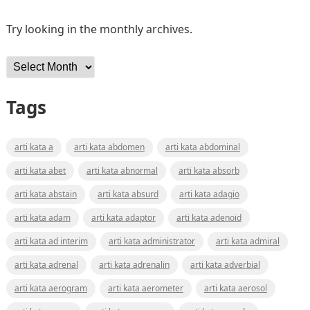
Try looking in the monthly archives.
Archives
Tags
arti kata a
arti kata abdomen
arti kata abdominal
arti kata abet
arti kata abnormal
arti kata absorb
arti kata abstain
arti kata absurd
arti kata adagio
arti kata adam
arti kata adaptor
arti kata adenoid
arti kata ad interim
arti kata administrator
arti kata admiral
arti kata adrenal
arti kata adrenalin
arti kata adverbial
arti kata aerogram
arti kata aerometer
arti kata aerosol