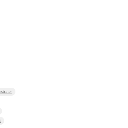
istrator
t