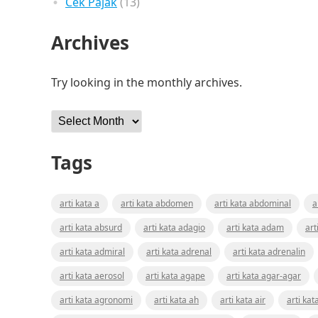
Cek Pajak
(13)
Archives
Try looking in the monthly archives.
Archives
Tags
arti kata a
arti kata abdomen
arti kata abdominal
a
arti kata absurd
arti kata adagio
arti kata adam
art
arti kata admiral
arti kata adrenal
arti kata adrenalin
arti kata aerosol
arti kata agape
arti kata agar-agar
arti kata agronomi
arti kata ah
arti kata air
arti kat