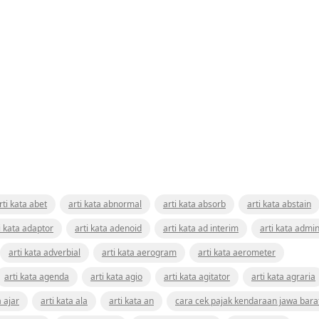
rti kata abet
arti kata abnormal
arti kata absorb
arti kata abstain
i kata adaptor
arti kata adenoid
arti kata ad interim
arti kata admin
arti kata adverbial
arti kata aerogram
arti kata aerometer
arti kata agenda
arti kata agio
arti kata agitator
arti kata agraria
a ajar
arti kata ala
arti kata an
cara cek pajak kendaraan jawa bara