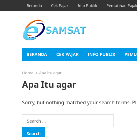
Beranda
Cek Pajak
Info Publik
Pemutihan Paja
BERANDA
CEK PAJAK
INFO PUBLIK
PEMU
Home
Apa Itu agar
Apa Itu agar
Sorry, but nothing matched your search terms. Pl
Search
for: