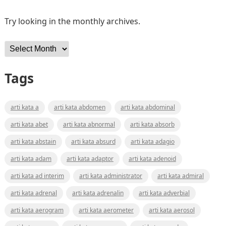
Try looking in the monthly archives.
Archives
Tags
arti kata a
arti kata abdomen
arti kata abdominal
arti kata abet
arti kata abnormal
arti kata absorb
arti kata abstain
arti kata absurd
arti kata adagio
arti kata adam
arti kata adaptor
arti kata adenoid
arti kata ad interim
arti kata administrator
arti kata admiral
arti kata adrenal
arti kata adrenalin
arti kata adverbial
arti kata aerogram
arti kata aerometer
arti kata aerosol