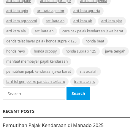
arti kata agape
arti kata agar-agar
arti kata agenda
arti kata agio
arti kata agitator
arti kata agraria
arti kata agronomi
arti kata ah
arti kata air
arti kata ajar
arti kata ala
arti kata an
cara cek pajak kendaraan jawa barat
denda telat bayar pajak honda supra x 125
honda beat
honda revo
honda scoopy
honda supra x 125
jawa tengah
manfaat membayar pajak kendaraan
pemutihan pajak kendaraan jawa barat
s, s adalah
tarif tol gempol ke pandaan terbaru
translate s, s
Search
for:
RECENT POSTS
Pemutihan Pajak Kendaraan di Manado 2025