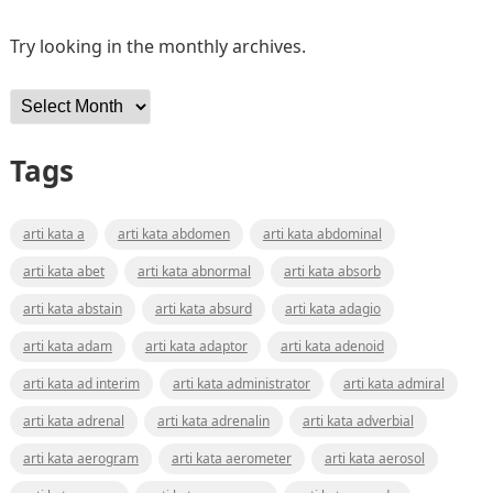
Try looking in the monthly archives.
Archives
Tags
arti kata a
arti kata abdomen
arti kata abdominal
arti kata abet
arti kata abnormal
arti kata absorb
arti kata abstain
arti kata absurd
arti kata adagio
arti kata adam
arti kata adaptor
arti kata adenoid
arti kata ad interim
arti kata administrator
arti kata admiral
arti kata adrenal
arti kata adrenalin
arti kata adverbial
arti kata aerogram
arti kata aerometer
arti kata aerosol