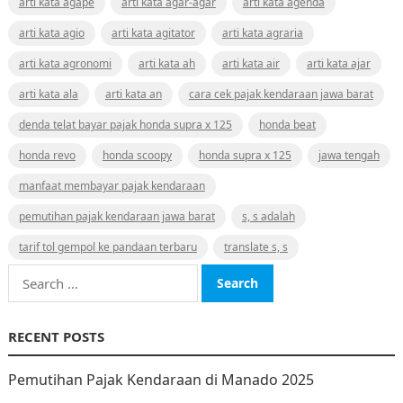
arti kata agape
arti kata agar-agar
arti kata agenda
arti kata agio
arti kata agitator
arti kata agraria
arti kata agronomi
arti kata ah
arti kata air
arti kata ajar
arti kata ala
arti kata an
cara cek pajak kendaraan jawa barat
denda telat bayar pajak honda supra x 125
honda beat
honda revo
honda scoopy
honda supra x 125
jawa tengah
manfaat membayar pajak kendaraan
pemutihan pajak kendaraan jawa barat
s, s adalah
tarif tol gempol ke pandaan terbaru
translate s, s
Search
for:
RECENT POSTS
Pemutihan Pajak Kendaraan di Manado 2025