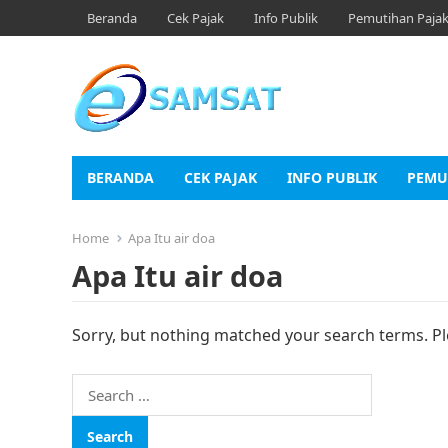
Beranda
Cek Pajak
Info Publik
Pemutihan Paja
BERANDA
CEK PAJAK
INFO PUBLIK
PEMU
Home
Apa Itu air doa
Apa Itu air doa
Sorry, but nothing matched your search terms. Pl
Search
for: