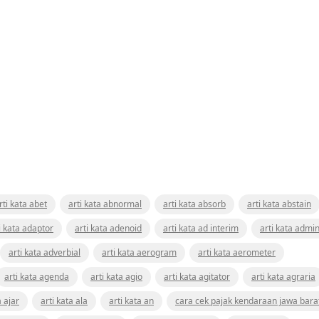
rti kata abet
arti kata abnormal
arti kata absorb
arti kata abstain
i kata adaptor
arti kata adenoid
arti kata ad interim
arti kata admin
arti kata adverbial
arti kata aerogram
arti kata aerometer
arti kata agenda
arti kata agio
arti kata agitator
arti kata agraria
a ajar
arti kata ala
arti kata an
cara cek pajak kendaraan jawa bara