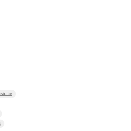
istrator
t