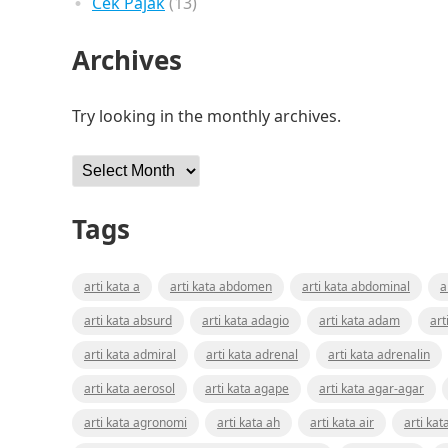
Cek Pajak
(13)
Archives
Try looking in the monthly archives.
Archives
Tags
arti kata a
arti kata abdomen
arti kata abdominal
a
arti kata absurd
arti kata adagio
arti kata adam
art
arti kata admiral
arti kata adrenal
arti kata adrenalin
arti kata aerosol
arti kata agape
arti kata agar-agar
arti kata agronomi
arti kata ah
arti kata air
arti kat