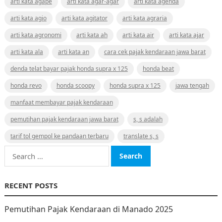
arti kata agape
arti kata agar-agar
arti kata agenda
arti kata agio
arti kata agitator
arti kata agraria
arti kata agronomi
arti kata ah
arti kata air
arti kata ajar
arti kata ala
arti kata an
cara cek pajak kendaraan jawa barat
denda telat bayar pajak honda supra x 125
honda beat
honda revo
honda scoopy
honda supra x 125
jawa tengah
manfaat membayar pajak kendaraan
pemutihan pajak kendaraan jawa barat
s, s adalah
tarif tol gempol ke pandaan terbaru
translate s, s
Search
for:
RECENT POSTS
Pemutihan Pajak Kendaraan di Manado 2025