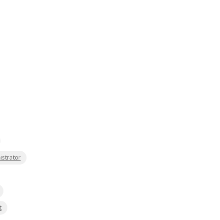
istrator
t