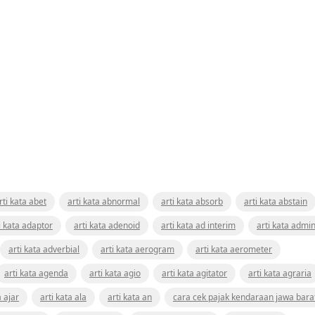
rti kata abet
arti kata abnormal
arti kata absorb
arti kata abstain
i kata adaptor
arti kata adenoid
arti kata ad interim
arti kata admin
arti kata adverbial
arti kata aerogram
arti kata aerometer
arti kata agenda
arti kata agio
arti kata agitator
arti kata agraria
a ajar
arti kata ala
arti kata an
cara cek pajak kendaraan jawa bara