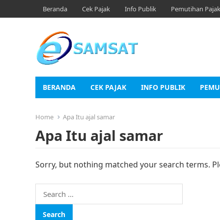
Beranda
Cek Pajak
Info Publik
Pemutihan Paja
BERANDA
CEK PAJAK
INFO PUBLIK
PEMU
Home
Apa Itu ajal samar
Apa Itu ajal samar
Sorry, but nothing matched your search terms. Pl
Search
for: