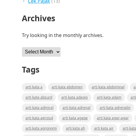
Cek Pajak
(13)
Archives
Try looking in the monthly archives.
Archives
Tags
arti kata a
arti kata abdomen
arti kata abdominal
a
arti kata absurd
arti kata adagio
arti kata adam
art
arti kata admiral
arti kata adrenal
arti kata adrenalin
arti kata aerosol
arti kata agape
arti kata agar-agar
arti kata agronomi
arti kata ah
arti kata air
arti kat