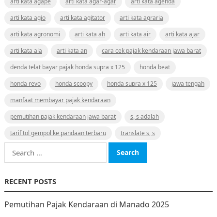
arti kata agape
arti kata agar-agar
arti kata agenda
arti kata agio
arti kata agitator
arti kata agraria
arti kata agronomi
arti kata ah
arti kata air
arti kata ajar
arti kata ala
arti kata an
cara cek pajak kendaraan jawa barat
denda telat bayar pajak honda supra x 125
honda beat
honda revo
honda scoopy
honda supra x 125
jawa tengah
manfaat membayar pajak kendaraan
pemutihan pajak kendaraan jawa barat
s, s adalah
tarif tol gempol ke pandaan terbaru
translate s, s
Search
for:
RECENT POSTS
Pemutihan Pajak Kendaraan di Manado 2025