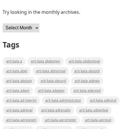
Try looking in the monthly archives.
Archives
Tags
arti kata a
arti kata abdomen
arti kata abdominal
arti kata abet
arti kata abnormal
arti kata absorb
arti kata abstain
arti kata absurd
arti kata adagio
arti kata adam
arti kata adaptor
arti kata adenoid
arti kata ad interim
arti kata administrator
arti kata admiral
arti kata adrenal
arti kata adrenalin
arti kata adverbial
arti kata aerogram
arti kata aerometer
arti kata aerosol