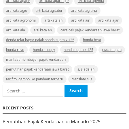
arti kata agape
arti kata agar-agar
arti kata agenda
arti kata agio
arti kata agitator
arti kata agraria
arti kata agronomi
arti kata ah
arti kata air
arti kata ajar
arti kata ala
arti kata an
cara cek pajak kendaraan jawa barat
denda telat bayar pajak honda supra x 125
honda beat
honda revo
honda scoopy
honda supra x 125
jawa tengah
manfaat membayar pajak kendaraan
pemutihan pajak kendaraan jawa barat
s, s adalah
tarif tol gempol ke pandaan terbaru
translate s, s
Search
for:
RECENT POSTS
Pemutihan Pajak Kendaraan di Manado 2025