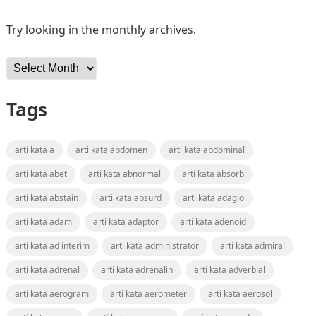
Try looking in the monthly archives.
Archives
Tags
arti kata a
arti kata abdomen
arti kata abdominal
arti kata abet
arti kata abnormal
arti kata absorb
arti kata abstain
arti kata absurd
arti kata adagio
arti kata adam
arti kata adaptor
arti kata adenoid
arti kata ad interim
arti kata administrator
arti kata admiral
arti kata adrenal
arti kata adrenalin
arti kata adverbial
arti kata aerogram
arti kata aerometer
arti kata aerosol