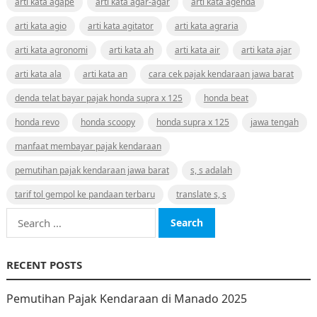
arti kata agape
arti kata agar-agar
arti kata agenda
arti kata agio
arti kata agitator
arti kata agraria
arti kata agronomi
arti kata ah
arti kata air
arti kata ajar
arti kata ala
arti kata an
cara cek pajak kendaraan jawa barat
denda telat bayar pajak honda supra x 125
honda beat
honda revo
honda scoopy
honda supra x 125
jawa tengah
manfaat membayar pajak kendaraan
pemutihan pajak kendaraan jawa barat
s, s adalah
tarif tol gempol ke pandaan terbaru
translate s, s
Search
for:
RECENT POSTS
Pemutihan Pajak Kendaraan di Manado 2025