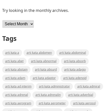
Try looking in the monthly archives.
Archives
Tags
arti kata a
arti kata abdomen
arti kata abdominal
arti kata abet
arti kata abnormal
arti kata absorb
arti kata abstain
arti kata absurd
arti kata adagio
arti kata adam
arti kata adaptor
arti kata adenoid
arti kata ad interim
arti kata administrator
arti kata admiral
arti kata adrenal
arti kata adrenalin
arti kata adverbial
arti kata aerogram
arti kata aerometer
arti kata aerosol