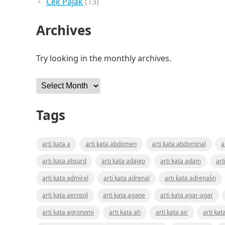
Cek Pajak
(13)
Archives
Try looking in the monthly archives.
Archives
Tags
arti kata a
arti kata abdomen
arti kata abdominal
a
arti kata absurd
arti kata adagio
arti kata adam
art
arti kata admiral
arti kata adrenal
arti kata adrenalin
arti kata aerosol
arti kata agape
arti kata agar-agar
arti kata agronomi
arti kata ah
arti kata air
arti kat