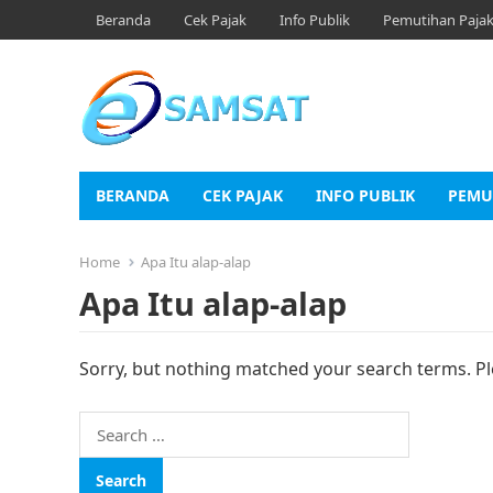
Beranda
Cek Pajak
Info Publik
Pemutihan Paja
BERANDA
CEK PAJAK
INFO PUBLIK
PEMU
Home
Apa Itu alap-alap
Apa Itu alap-alap
Sorry, but nothing matched your search terms. Pl
Search
for: