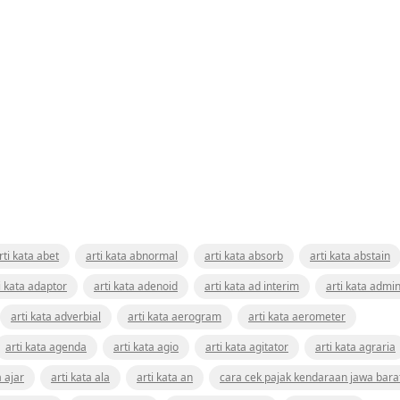
rti kata abet
arti kata abnormal
arti kata absorb
arti kata abstain
i kata adaptor
arti kata adenoid
arti kata ad interim
arti kata admin
arti kata adverbial
arti kata aerogram
arti kata aerometer
arti kata agenda
arti kata agio
arti kata agitator
arti kata agraria
a ajar
arti kata ala
arti kata an
cara cek pajak kendaraan jawa bara