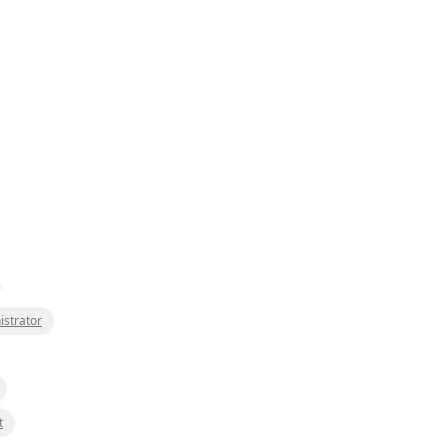
istrator
t