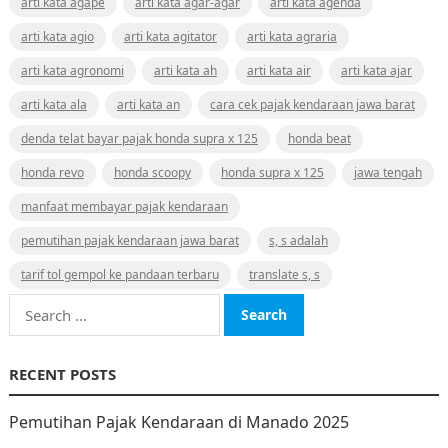
arti kata agape
arti kata agar-agar
arti kata agenda
arti kata agio
arti kata agitator
arti kata agraria
arti kata agronomi
arti kata ah
arti kata air
arti kata ajar
arti kata ala
arti kata an
cara cek pajak kendaraan jawa barat
denda telat bayar pajak honda supra x 125
honda beat
honda revo
honda scoopy
honda supra x 125
jawa tengah
manfaat membayar pajak kendaraan
pemutihan pajak kendaraan jawa barat
s, s adalah
tarif tol gempol ke pandaan terbaru
translate s, s
Search
for:
RECENT POSTS
Pemutihan Pajak Kendaraan di Manado 2025