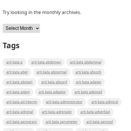
Try looking in the monthly archives.
Archives
Tags
arti kata a
arti kata abdomen
arti kata abdominal
arti kata abet
arti kata abnormal
arti kata absorb
arti kata abstain
arti kata absurd
arti kata adagio
arti kata adam
arti kata adaptor
arti kata adenoid
arti kata ad interim
arti kata administrator
arti kata admiral
arti kata adrenal
arti kata adrenalin
arti kata adverbial
arti kata aerogram
arti kata aerometer
arti kata aerosol