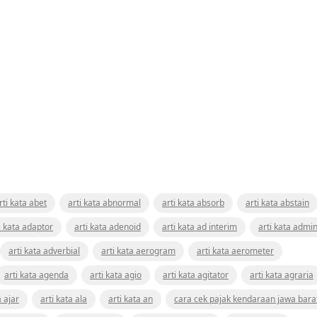
rti kata abet
arti kata abnormal
arti kata absorb
arti kata abstain
i kata adaptor
arti kata adenoid
arti kata ad interim
arti kata admin
arti kata adverbial
arti kata aerogram
arti kata aerometer
arti kata agenda
arti kata agio
arti kata agitator
arti kata agraria
a ajar
arti kata ala
arti kata an
cara cek pajak kendaraan jawa bara