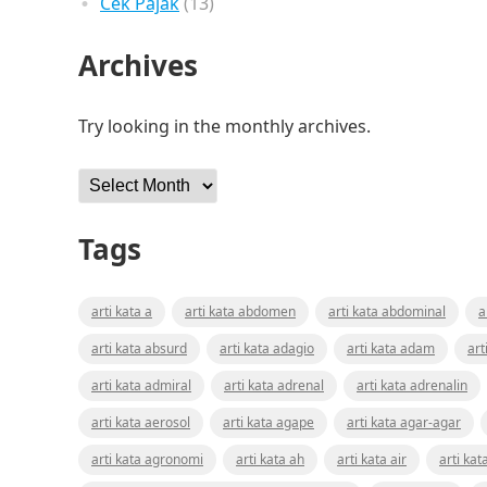
Cek Pajak
(13)
Archives
Try looking in the monthly archives.
Archives
Tags
arti kata a
arti kata abdomen
arti kata abdominal
a
arti kata absurd
arti kata adagio
arti kata adam
art
arti kata admiral
arti kata adrenal
arti kata adrenalin
arti kata aerosol
arti kata agape
arti kata agar-agar
arti kata agronomi
arti kata ah
arti kata air
arti kat