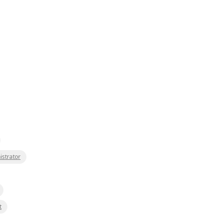
istrator
t