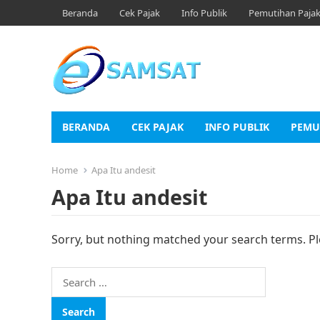
Beranda
Cek Pajak
Info Publik
Pemutihan Paja
BERANDA
CEK PAJAK
INFO PUBLIK
PEMU
Home
Apa Itu andesit
Apa Itu andesit
Sorry, but nothing matched your search terms. Pl
Search
for: