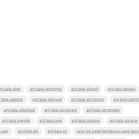
rti kata abet
arti kata abnormal
arti kata absorb
arti kata abstain
i kata adaptor
arti kata adenoid
arti kata ad interim
arti kata admin
arti kata adverbial
arti kata aerogram
arti kata aerometer
arti kata agenda
arti kata agio
arti kata agitator
arti kata agraria
a ajar
arti kata ala
arti kata an
cara cek pajak kendaraan jawa bara