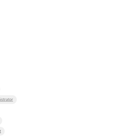
istrator
t