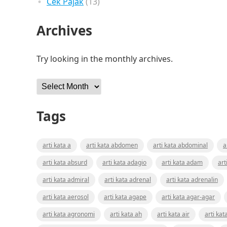
Cek Pajak
(13)
Archives
Try looking in the monthly archives.
Archives
Tags
arti kata a
arti kata abdomen
arti kata abdominal
a
arti kata absurd
arti kata adagio
arti kata adam
art
arti kata admiral
arti kata adrenal
arti kata adrenalin
arti kata aerosol
arti kata agape
arti kata agar-agar
arti kata agronomi
arti kata ah
arti kata air
arti kat