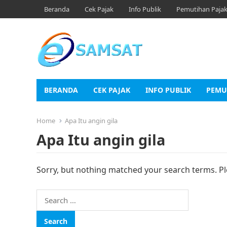
Beranda
Cek Pajak
Info Publik
Pemutihan Paja
BERANDA
CEK PAJAK
INFO PUBLIK
PEMU
Home
Apa Itu angin gila
Apa Itu angin gila
Sorry, but nothing matched your search terms. Pl
Search
for: