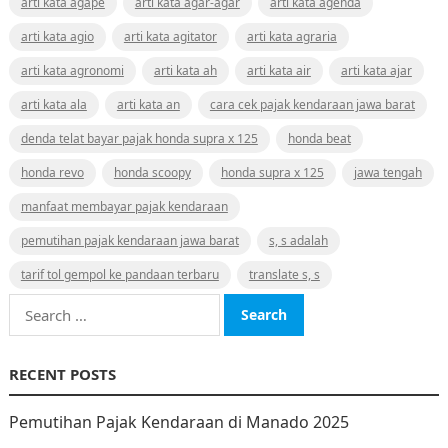
arti kata agape
arti kata agar-agar
arti kata agenda
arti kata agio
arti kata agitator
arti kata agraria
arti kata agronomi
arti kata ah
arti kata air
arti kata ajar
arti kata ala
arti kata an
cara cek pajak kendaraan jawa barat
denda telat bayar pajak honda supra x 125
honda beat
honda revo
honda scoopy
honda supra x 125
jawa tengah
manfaat membayar pajak kendaraan
pemutihan pajak kendaraan jawa barat
s, s adalah
tarif tol gempol ke pandaan terbaru
translate s, s
Search
for:
RECENT POSTS
Pemutihan Pajak Kendaraan di Manado 2025