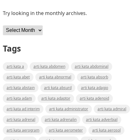
Try looking in the monthly archives.
Archives
Tags
arti kata a
arti kata abdomen
arti kata abdominal
arti kata abet
arti kata abnormal
arti kata absorb
arti kata abstain
arti kata absurd
arti kata adagio
arti kata adam
arti kata adaptor
arti kata adenoid
arti kata ad interim
arti kata administrator
arti kata admiral
arti kata adrenal
arti kata adrenalin
arti kata adverbial
arti kata aerogram
arti kata aerometer
arti kata aerosol