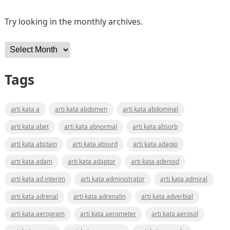
Try looking in the monthly archives.
Archives
Tags
arti kata a
arti kata abdomen
arti kata abdominal
arti kata abet
arti kata abnormal
arti kata absorb
arti kata abstain
arti kata absurd
arti kata adagio
arti kata adam
arti kata adaptor
arti kata adenoid
arti kata ad interim
arti kata administrator
arti kata admiral
arti kata adrenal
arti kata adrenalin
arti kata adverbial
arti kata aerogram
arti kata aerometer
arti kata aerosol