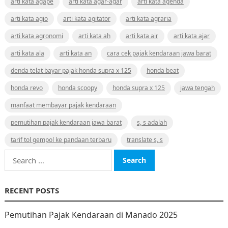
arti kata agape
arti kata agar-agar
arti kata agenda
arti kata agio
arti kata agitator
arti kata agraria
arti kata agronomi
arti kata ah
arti kata air
arti kata ajar
arti kata ala
arti kata an
cara cek pajak kendaraan jawa barat
denda telat bayar pajak honda supra x 125
honda beat
honda revo
honda scoopy
honda supra x 125
jawa tengah
manfaat membayar pajak kendaraan
pemutihan pajak kendaraan jawa barat
s, s adalah
tarif tol gempol ke pandaan terbaru
translate s, s
Search
for:
RECENT POSTS
Pemutihan Pajak Kendaraan di Manado 2025