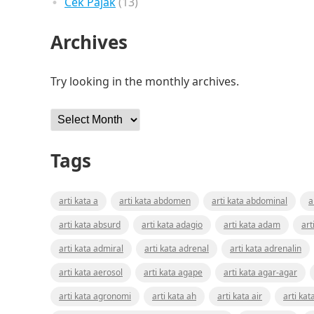
Cek Pajak
(13)
Archives
Try looking in the monthly archives.
Archives
Tags
arti kata a
arti kata abdomen
arti kata abdominal
a
arti kata absurd
arti kata adagio
arti kata adam
art
arti kata admiral
arti kata adrenal
arti kata adrenalin
arti kata aerosol
arti kata agape
arti kata agar-agar
arti kata agronomi
arti kata ah
arti kata air
arti kat