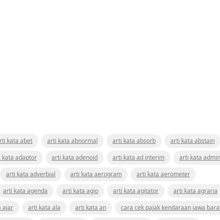
rti kata abet
arti kata abnormal
arti kata absorb
arti kata abstain
i kata adaptor
arti kata adenoid
arti kata ad interim
arti kata admin
arti kata adverbial
arti kata aerogram
arti kata aerometer
arti kata agenda
arti kata agio
arti kata agitator
arti kata agraria
a ajar
arti kata ala
arti kata an
cara cek pajak kendaraan jawa bara