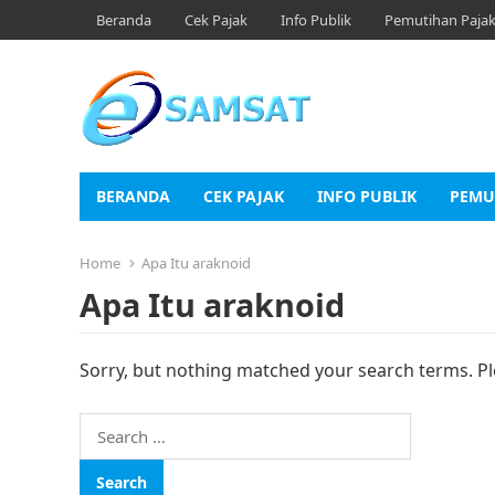
Beranda
Cek Pajak
Info Publik
Pemutihan Paja
BERANDA
CEK PAJAK
INFO PUBLIK
PEMU
Home
Apa Itu araknoid
Apa Itu araknoid
Sorry, but nothing matched your search terms. Pl
Search
for: