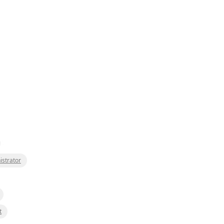
istrator
t