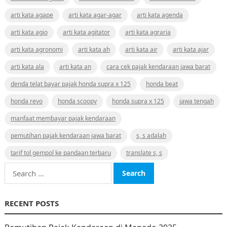
arti kata agape
arti kata agar-agar
arti kata agenda
arti kata agio
arti kata agitator
arti kata agraria
arti kata agronomi
arti kata ah
arti kata air
arti kata ajar
arti kata ala
arti kata an
cara cek pajak kendaraan jawa barat
denda telat bayar pajak honda supra x 125
honda beat
honda revo
honda scoopy
honda supra x 125
jawa tengah
manfaat membayar pajak kendaraan
pemutihan pajak kendaraan jawa barat
s, s adalah
tarif tol gempol ke pandaan terbaru
translate s, s
Search
for:
RECENT POSTS