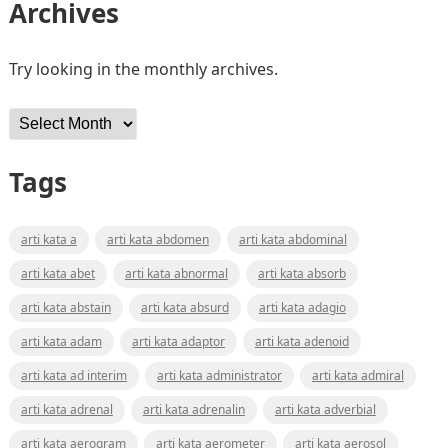
Archives
Try looking in the monthly archives.
Archives
Tags
arti kata a
arti kata abdomen
arti kata abdominal
arti kata abet
arti kata abnormal
arti kata absorb
arti kata abstain
arti kata absurd
arti kata adagio
arti kata adam
arti kata adaptor
arti kata adenoid
arti kata ad interim
arti kata administrator
arti kata admiral
arti kata adrenal
arti kata adrenalin
arti kata adverbial
arti kata aerogram
arti kata aerometer
arti kata aerosol