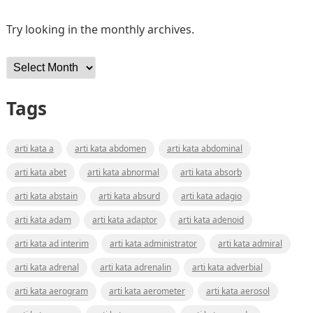
Try looking in the monthly archives.
Archives
Tags
arti kata a
arti kata abdomen
arti kata abdominal
arti kata abet
arti kata abnormal
arti kata absorb
arti kata abstain
arti kata absurd
arti kata adagio
arti kata adam
arti kata adaptor
arti kata adenoid
arti kata ad interim
arti kata administrator
arti kata admiral
arti kata adrenal
arti kata adrenalin
arti kata adverbial
arti kata aerogram
arti kata aerometer
arti kata aerosol