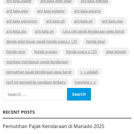
arti kata agape
arti kata agar-agar
arti kata agenda
arti kata agio
arti kata agitator
arti kata agraria
arti kata agronomi
arti kata ah
arti kata air
arti kata ajar
arti kata ala
arti kata an
cara cek pajak kendaraan jawa barat
denda telat bayar pajak honda supra x 125
honda beat
honda revo
honda scoopy
honda supra x 125
jawa tengah
manfaat membayar pajak kendaraan
pemutihan pajak kendaraan jawa barat
s, s adalah
tarif tol gempol ke pandaan terbaru
translate s, s
Search
for:
RECENT POSTS
Pemutihan Pajak Kendaraan di Manado 2025