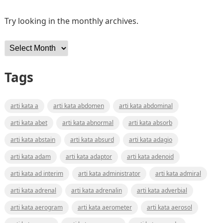
Try looking in the monthly archives.
Archives
Tags
arti kata a
arti kata abdomen
arti kata abdominal
arti kata abet
arti kata abnormal
arti kata absorb
arti kata abstain
arti kata absurd
arti kata adagio
arti kata adam
arti kata adaptor
arti kata adenoid
arti kata ad interim
arti kata administrator
arti kata admiral
arti kata adrenal
arti kata adrenalin
arti kata adverbial
arti kata aerogram
arti kata aerometer
arti kata aerosol