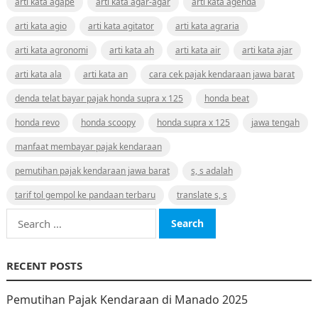
arti kata agape
arti kata agar-agar
arti kata agenda
arti kata agio
arti kata agitator
arti kata agraria
arti kata agronomi
arti kata ah
arti kata air
arti kata ajar
arti kata ala
arti kata an
cara cek pajak kendaraan jawa barat
denda telat bayar pajak honda supra x 125
honda beat
honda revo
honda scoopy
honda supra x 125
jawa tengah
manfaat membayar pajak kendaraan
pemutihan pajak kendaraan jawa barat
s, s adalah
tarif tol gempol ke pandaan terbaru
translate s, s
Search
for:
RECENT POSTS
Pemutihan Pajak Kendaraan di Manado 2025