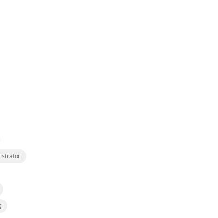
istrator
t