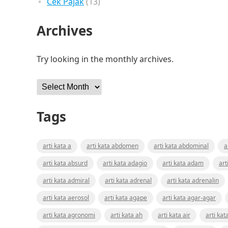
Cek Pajak
(13)
Archives
Try looking in the monthly archives.
Archives
Tags
arti kata a
arti kata abdomen
arti kata abdominal
a
arti kata absurd
arti kata adagio
arti kata adam
art
arti kata admiral
arti kata adrenal
arti kata adrenalin
arti kata aerosol
arti kata agape
arti kata agar-agar
arti kata agronomi
arti kata ah
arti kata air
arti kat