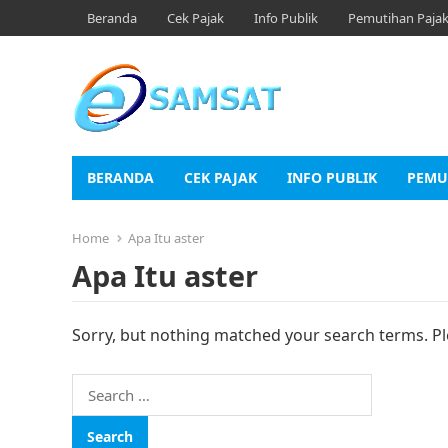
Beranda
Cek Pajak
Info Publik
Pemutihan Paja
BERANDA
CEK PAJAK
INFO PUBLIK
PEMU
Home
Apa Itu aster
Apa Itu aster
Sorry, but nothing matched your search terms. Pl
Search
for: