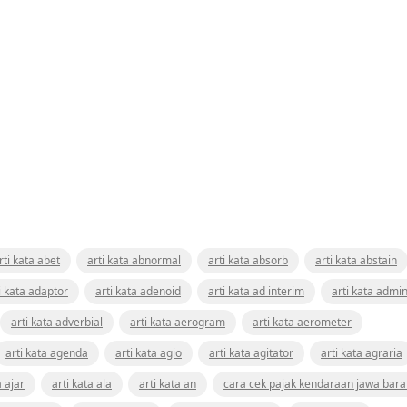
rti kata abet
arti kata abnormal
arti kata absorb
arti kata abstain
i kata adaptor
arti kata adenoid
arti kata ad interim
arti kata admin
arti kata adverbial
arti kata aerogram
arti kata aerometer
arti kata agenda
arti kata agio
arti kata agitator
arti kata agraria
a ajar
arti kata ala
arti kata an
cara cek pajak kendaraan jawa bara