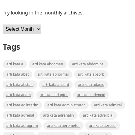
Try looking in the monthly archives.
Archives
Tags
arti kata a
arti kata abdomen
arti kata abdominal
arti kata abet
arti kata abnormal
arti kata absorb
arti kata abstain
arti kata absurd
arti kata adagio
arti kata adam
arti kata adaptor
arti kata adenoid
arti kata ad interim
arti kata administrator
arti kata admiral
arti kata adrenal
arti kata adrenalin
arti kata adverbial
arti kata aerogram
arti kata aerometer
arti kata aerosol