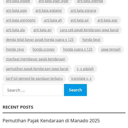
arti kata agape
arti kata agar-agar
arti kata agenda
arti kata agio
arti kata agitator
arti kata agraria
arti kata agronomi
arti kata ah
arti kata air
arti kata ajar
arti kata ala
arti kata an
cara cek pajak kendaraan jawa barat
denda telat bayar pajak honda supra x 125
honda beat
honda revo
honda scoopy
honda supra x 125
jawa tengah
manfaat membayar pajak kendaraan
pemutihan pajak kendaraan jawa barat
s, s adalah
tarif tol gempol ke pandaan terbaru
translate s, s
Search
for:
RECENT POSTS
Pemutihan Pajak Kendaraan di Manado 2025