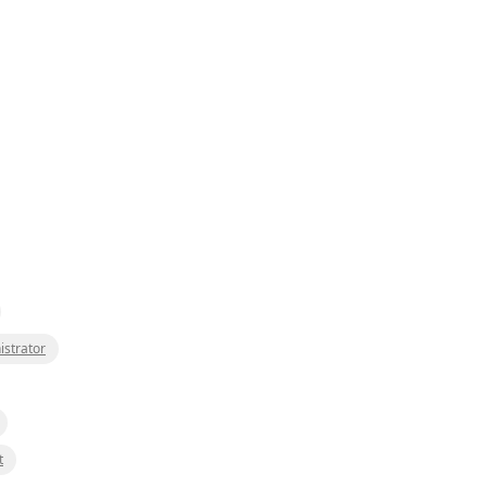
istrator
t