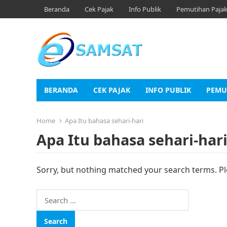
Beranda
Cek Pajak
Info Publik
Pemutihan Paja
BERANDA
CEK PAJAK
INFO PUBLIK
PEMU
Home
Apa Itu bahasa sehari-hari
Apa Itu bahasa sehari-har
Sorry, but nothing matched your search terms. Pl
Search
for: