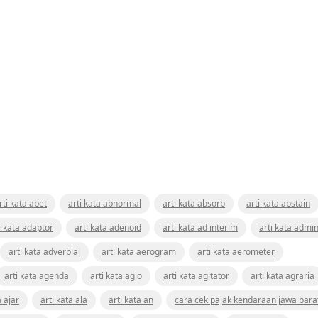
rti kata abet
arti kata abnormal
arti kata absorb
arti kata abstain
i kata adaptor
arti kata adenoid
arti kata ad interim
arti kata admin
arti kata adverbial
arti kata aerogram
arti kata aerometer
arti kata agenda
arti kata agio
arti kata agitator
arti kata agraria
a ajar
arti kata ala
arti kata an
cara cek pajak kendaraan jawa bara