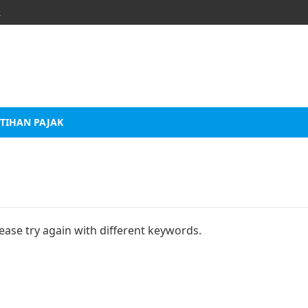
k
TIHAN PAJAK
i
ease try again with different keywords.