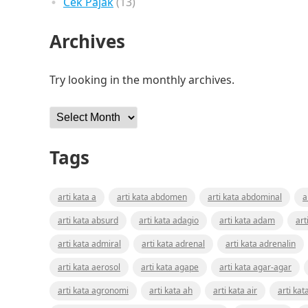
Cek Pajak
(13)
Archives
Try looking in the monthly archives.
Archives
Tags
arti kata a
arti kata abdomen
arti kata abdominal
a
arti kata absurd
arti kata adagio
arti kata adam
art
arti kata admiral
arti kata adrenal
arti kata adrenalin
arti kata aerosol
arti kata agape
arti kata agar-agar
arti kata agronomi
arti kata ah
arti kata air
arti kat