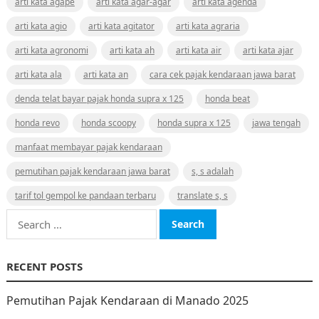
arti kata agape
arti kata agar-agar
arti kata agenda
arti kata agio
arti kata agitator
arti kata agraria
arti kata agronomi
arti kata ah
arti kata air
arti kata ajar
arti kata ala
arti kata an
cara cek pajak kendaraan jawa barat
denda telat bayar pajak honda supra x 125
honda beat
honda revo
honda scoopy
honda supra x 125
jawa tengah
manfaat membayar pajak kendaraan
pemutihan pajak kendaraan jawa barat
s, s adalah
tarif tol gempol ke pandaan terbaru
translate s, s
Search
for:
RECENT POSTS
Pemutihan Pajak Kendaraan di Manado 2025