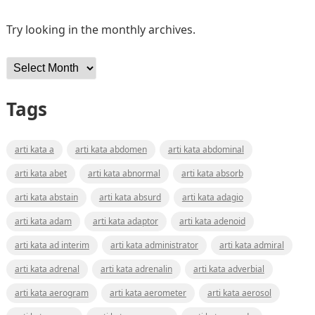
Try looking in the monthly archives.
Archives
Tags
arti kata a
arti kata abdomen
arti kata abdominal
arti kata abet
arti kata abnormal
arti kata absorb
arti kata abstain
arti kata absurd
arti kata adagio
arti kata adam
arti kata adaptor
arti kata adenoid
arti kata ad interim
arti kata administrator
arti kata admiral
arti kata adrenal
arti kata adrenalin
arti kata adverbial
arti kata aerogram
arti kata aerometer
arti kata aerosol