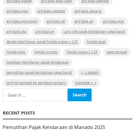
arti kata agape
arti kata agar-agar
arti kata agenda
arti kata agio
arti kata agitator
arti kata agraria
arti kata agronomi
arti kata ah
arti kata air
arti kata ajar
arti kata ala
arti kata an
cara cek pajak kendaraan jawa barat
denda telat bayar pajak honda supra x 125
honda beat
honda revo
honda scoopy
honda supra x 125
jawa tengah
manfaat membayar pajak kendaraan
pemutihan pajak kendaraan jawa barat
s, s adalah
tarif tol gempol ke pandaan terbaru
translate s, s
Search
for:
RECENT POSTS
Pemutihan Pajak Kendaraan di Manado 2025