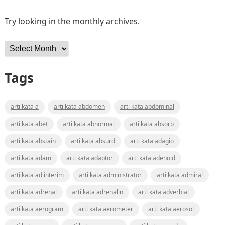
Try looking in the monthly archives.
Archives
Tags
arti kata a
arti kata abdomen
arti kata abdominal
arti kata abet
arti kata abnormal
arti kata absorb
arti kata abstain
arti kata absurd
arti kata adagio
arti kata adam
arti kata adaptor
arti kata adenoid
arti kata ad interim
arti kata administrator
arti kata admiral
arti kata adrenal
arti kata adrenalin
arti kata adverbial
arti kata aerogram
arti kata aerometer
arti kata aerosol