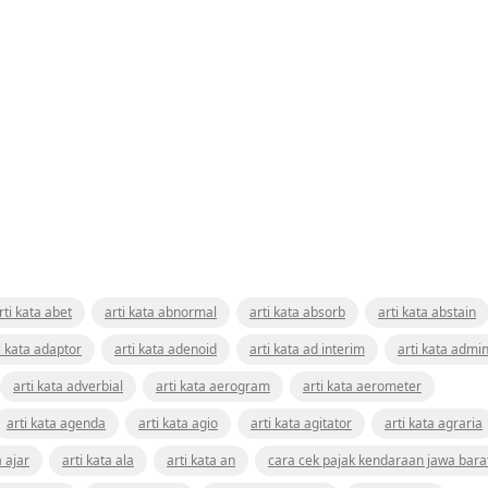
rti kata abet
arti kata abnormal
arti kata absorb
arti kata abstain
i kata adaptor
arti kata adenoid
arti kata ad interim
arti kata admin
arti kata adverbial
arti kata aerogram
arti kata aerometer
arti kata agenda
arti kata agio
arti kata agitator
arti kata agraria
a ajar
arti kata ala
arti kata an
cara cek pajak kendaraan jawa bara