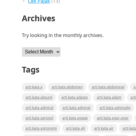
Cek Pajak
(13)
Archives
Try looking in the monthly archives.
Archives
Tags
arti kata a
arti kata abdomen
arti kata abdominal
a
arti kata absurd
arti kata adagio
arti kata adam
art
arti kata admiral
arti kata adrenal
arti kata adrenalin
arti kata aerosol
arti kata agape
arti kata agar-agar
arti kata agronomi
arti kata ah
arti kata air
arti kat