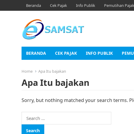
Beranda
Cek Pajak
Info Publik
Pemutihan Paja
BERANDA
CEK PAJAK
INFO PUBLIK
PEMU
Home
Apa Itu bajakan
Apa Itu bajakan
Sorry, but nothing matched your search terms. Pl
Search
for: