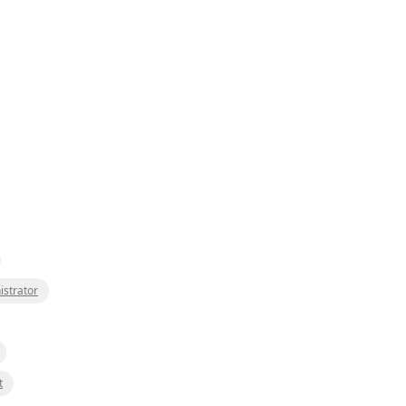
istrator
t