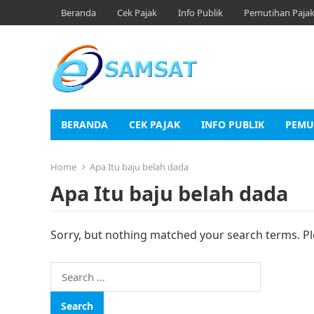
Beranda
Cek Pajak
Info Publik
Pemutihan Paja
BERANDA
CEK PAJAK
INFO PUBLIK
PEMU
Home
Apa Itu baju belah dada
Apa Itu baju belah dada
Sorry, but nothing matched your search terms. Pl
Search
for: