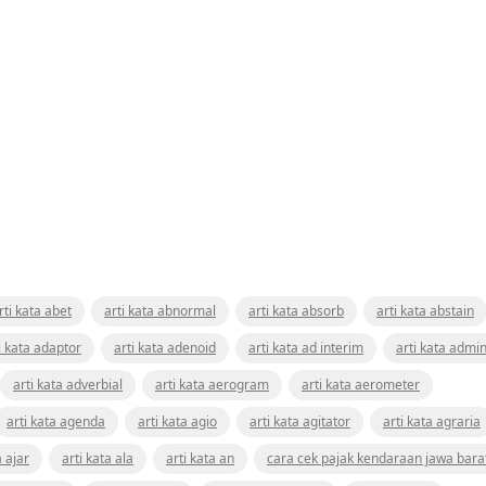
rti kata abet
arti kata abnormal
arti kata absorb
arti kata abstain
i kata adaptor
arti kata adenoid
arti kata ad interim
arti kata admin
arti kata adverbial
arti kata aerogram
arti kata aerometer
arti kata agenda
arti kata agio
arti kata agitator
arti kata agraria
a ajar
arti kata ala
arti kata an
cara cek pajak kendaraan jawa bara