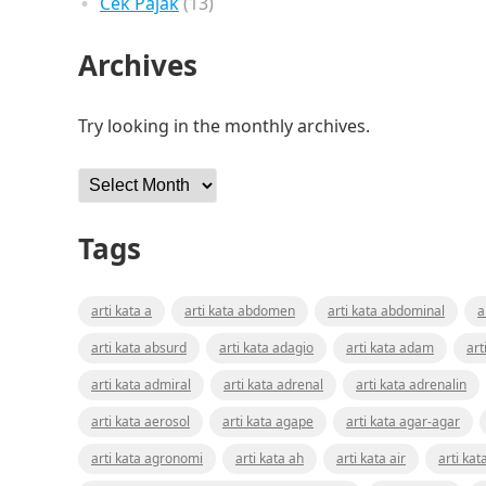
Cek Pajak
(13)
Archives
Try looking in the monthly archives.
Archives
Tags
arti kata a
arti kata abdomen
arti kata abdominal
a
arti kata absurd
arti kata adagio
arti kata adam
art
arti kata admiral
arti kata adrenal
arti kata adrenalin
arti kata aerosol
arti kata agape
arti kata agar-agar
arti kata agronomi
arti kata ah
arti kata air
arti kat