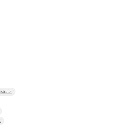
istrator
t