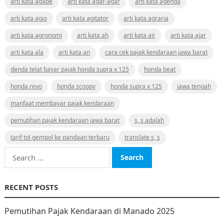
arti kata agape
arti kata agar-agar
arti kata agenda
arti kata agio
arti kata agitator
arti kata agraria
arti kata agronomi
arti kata ah
arti kata air
arti kata ajar
arti kata ala
arti kata an
cara cek pajak kendaraan jawa barat
denda telat bayar pajak honda supra x 125
honda beat
honda revo
honda scoopy
honda supra x 125
jawa tengah
manfaat membayar pajak kendaraan
pemutihan pajak kendaraan jawa barat
s, s adalah
tarif tol gempol ke pandaan terbaru
translate s, s
Search
for:
RECENT POSTS
Pemutihan Pajak Kendaraan di Manado 2025