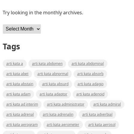
Try looking in the monthly archives.
Archives
Tags
arti kata a
arti kata abdomen
arti kata abdominal
arti kata abet
arti kata abnormal
arti kata absorb
arti kata abstain
arti kata absurd
arti kata adagio
arti kata adam
arti kata adaptor
arti kata adenoid
arti kata ad interim
arti kata administrator
arti kata admiral
arti kata adrenal
arti kata adrenalin
arti kata adverbial
arti kata aerogram
arti kata aerometer
arti kata aerosol