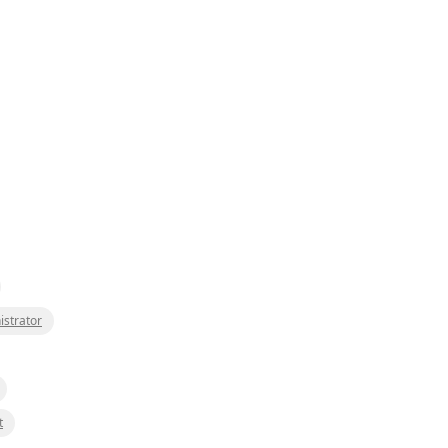
istrator
t