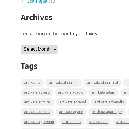
Cek Pajak
(13)
Archives
Try looking in the monthly archives.
Archives
Tags
arti kata a
arti kata abdomen
arti kata abdominal
a
arti kata absurd
arti kata adagio
arti kata adam
art
arti kata admiral
arti kata adrenal
arti kata adrenalin
arti kata aerosol
arti kata agape
arti kata agar-agar
arti kata agronomi
arti kata ah
arti kata air
arti kat