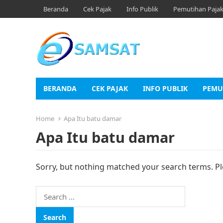
Beranda
Cek Pajak
Info Publik
Pemutihan Paja
BERANDA
CEK PAJAK
INFO PUBLIK
PEMU
Home
Apa Itu batu damar
Apa Itu batu damar
Sorry, but nothing matched your search terms. Pl
Search
for: