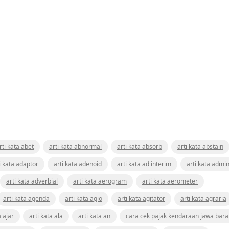
rti kata abet
arti kata abnormal
arti kata absorb
arti kata abstain
i kata adaptor
arti kata adenoid
arti kata ad interim
arti kata admin
arti kata adverbial
arti kata aerogram
arti kata aerometer
arti kata agenda
arti kata agio
arti kata agitator
arti kata agraria
a ajar
arti kata ala
arti kata an
cara cek pajak kendaraan jawa bara