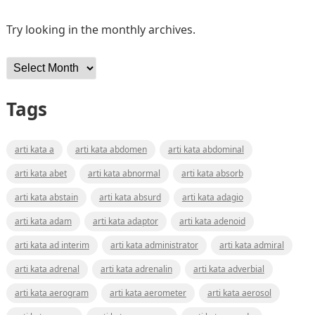
Try looking in the monthly archives.
Archives
Tags
arti kata a
arti kata abdomen
arti kata abdominal
arti kata abet
arti kata abnormal
arti kata absorb
arti kata abstain
arti kata absurd
arti kata adagio
arti kata adam
arti kata adaptor
arti kata adenoid
arti kata ad interim
arti kata administrator
arti kata admiral
arti kata adrenal
arti kata adrenalin
arti kata adverbial
arti kata aerogram
arti kata aerometer
arti kata aerosol