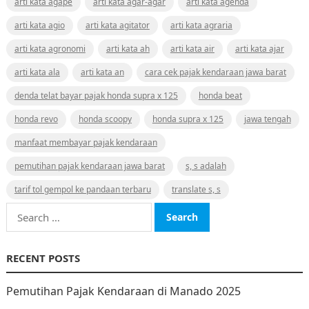
arti kata agape
arti kata agar-agar
arti kata agenda
arti kata agio
arti kata agitator
arti kata agraria
arti kata agronomi
arti kata ah
arti kata air
arti kata ajar
arti kata ala
arti kata an
cara cek pajak kendaraan jawa barat
denda telat bayar pajak honda supra x 125
honda beat
honda revo
honda scoopy
honda supra x 125
jawa tengah
manfaat membayar pajak kendaraan
pemutihan pajak kendaraan jawa barat
s, s adalah
tarif tol gempol ke pandaan terbaru
translate s, s
Search
for:
RECENT POSTS
Pemutihan Pajak Kendaraan di Manado 2025