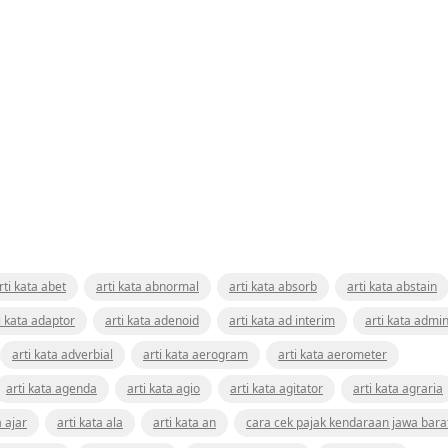
rti kata abet
arti kata abnormal
arti kata absorb
arti kata abstain
i kata adaptor
arti kata adenoid
arti kata ad interim
arti kata admin
arti kata adverbial
arti kata aerogram
arti kata aerometer
arti kata agenda
arti kata agio
arti kata agitator
arti kata agraria
a ajar
arti kata ala
arti kata an
cara cek pajak kendaraan jawa bara