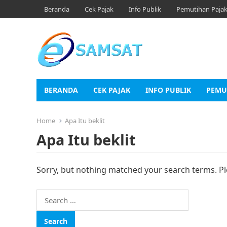
Beranda
Cek Pajak
Info Publik
Pemutihan Paja
BERANDA
CEK PAJAK
INFO PUBLIK
PEMU
Home
Apa Itu beklit
Apa Itu beklit
Sorry, but nothing matched your search terms. Pl
Search
for: