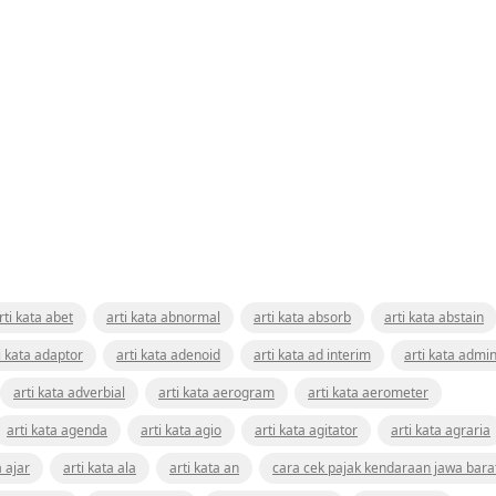
rti kata abet
arti kata abnormal
arti kata absorb
arti kata abstain
i kata adaptor
arti kata adenoid
arti kata ad interim
arti kata admin
arti kata adverbial
arti kata aerogram
arti kata aerometer
arti kata agenda
arti kata agio
arti kata agitator
arti kata agraria
a ajar
arti kata ala
arti kata an
cara cek pajak kendaraan jawa bara