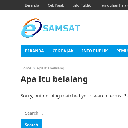
Beranda
Cek Pajak
Info Publik
Pemutihan Paja
BERANDA
CEK PAJAK
INFO PUBLIK
PEMU
Home
Apa Itu belalang
Apa Itu belalang
Sorry, but nothing matched your search terms. Pl
Search
for: