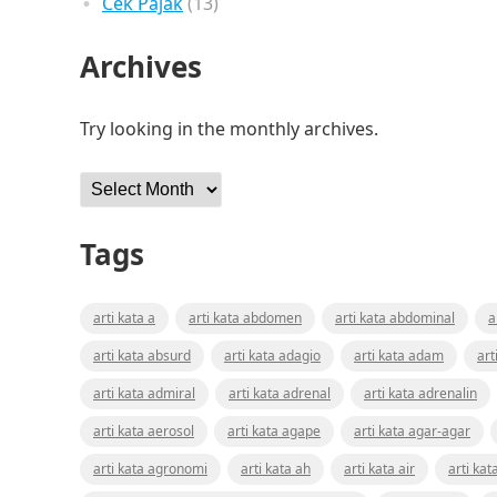
Cek Pajak
(13)
Archives
Try looking in the monthly archives.
Archives
Tags
arti kata a
arti kata abdomen
arti kata abdominal
a
arti kata absurd
arti kata adagio
arti kata adam
art
arti kata admiral
arti kata adrenal
arti kata adrenalin
arti kata aerosol
arti kata agape
arti kata agar-agar
arti kata agronomi
arti kata ah
arti kata air
arti kat