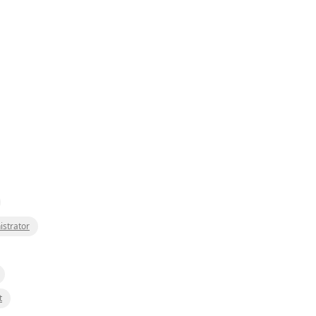
istrator
t