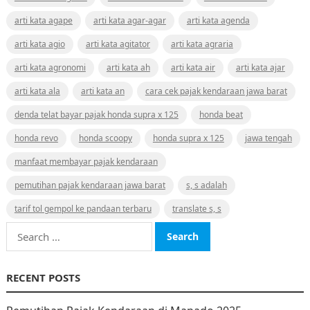
arti kata agape
arti kata agar-agar
arti kata agenda
arti kata agio
arti kata agitator
arti kata agraria
arti kata agronomi
arti kata ah
arti kata air
arti kata ajar
arti kata ala
arti kata an
cara cek pajak kendaraan jawa barat
denda telat bayar pajak honda supra x 125
honda beat
honda revo
honda scoopy
honda supra x 125
jawa tengah
manfaat membayar pajak kendaraan
pemutihan pajak kendaraan jawa barat
s, s adalah
tarif tol gempol ke pandaan terbaru
translate s, s
Search
for:
RECENT POSTS