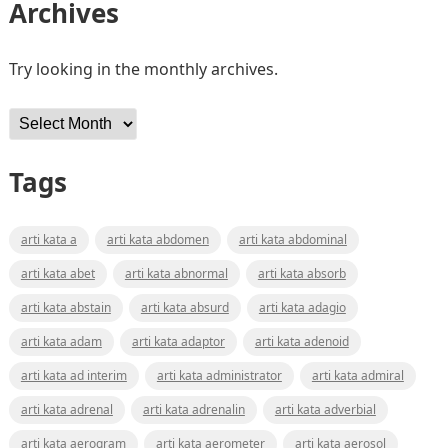
Archives
Try looking in the monthly archives.
Archives
Tags
arti kata a
arti kata abdomen
arti kata abdominal
arti kata abet
arti kata abnormal
arti kata absorb
arti kata abstain
arti kata absurd
arti kata adagio
arti kata adam
arti kata adaptor
arti kata adenoid
arti kata ad interim
arti kata administrator
arti kata admiral
arti kata adrenal
arti kata adrenalin
arti kata adverbial
arti kata aerogram
arti kata aerometer
arti kata aerosol