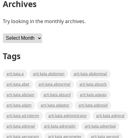
Archives
Try looking in the monthly archives.
Archives
Tags
arti kata a
arti kata abdomen
arti kata abdominal
arti kata abet
arti kata abnormal
arti kata absorb
arti kata abstain
arti kata absurd
arti kata adagio
arti kata adam
arti kata adaptor
arti kata adenoid
arti kata ad interim
arti kata administrator
arti kata admiral
arti kata adrenal
arti kata adrenalin
arti kata adverbial
arti kata aerogram
arti kata aerometer
arti kata aerosol