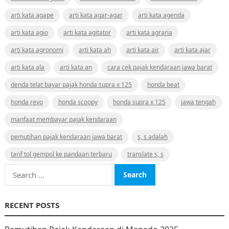
arti kata agape
arti kata agar-agar
arti kata agenda
arti kata agio
arti kata agitator
arti kata agraria
arti kata agronomi
arti kata ah
arti kata air
arti kata ajar
arti kata ala
arti kata an
cara cek pajak kendaraan jawa barat
denda telat bayar pajak honda supra x 125
honda beat
honda revo
honda scoopy
honda supra x 125
jawa tengah
manfaat membayar pajak kendaraan
pemutihan pajak kendaraan jawa barat
s, s adalah
tarif tol gempol ke pandaan terbaru
translate s, s
Search
for:
RECENT POSTS