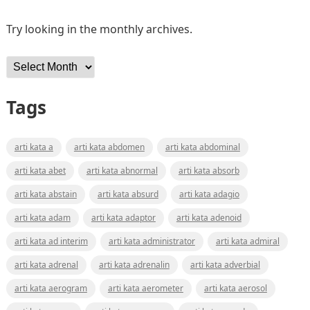
Try looking in the monthly archives.
Archives
Tags
arti kata a
arti kata abdomen
arti kata abdominal
arti kata abet
arti kata abnormal
arti kata absorb
arti kata abstain
arti kata absurd
arti kata adagio
arti kata adam
arti kata adaptor
arti kata adenoid
arti kata ad interim
arti kata administrator
arti kata admiral
arti kata adrenal
arti kata adrenalin
arti kata adverbial
arti kata aerogram
arti kata aerometer
arti kata aerosol