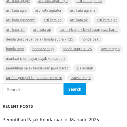
arti kata agape
arti kata agar-agar
arti kata agenda
arti kata agio
arti kata agitator
arti kata agraria
arti kata agronomi
arti kata ah
arti kata air
arti kata ajar
arti kata ala
arti kata an
cara cek pajak kendaraan jawa barat
denda telat bayar pajak honda supra x 125
honda beat
honda revo
honda scoopy
honda supra x 125
jawa tengah
manfaat membayar pajak kendaraan
pemutihan pajak kendaraan jawa barat
s, s adalah
tarif tol gempol ke pandaan terbaru
translate s, s
Search
for:
RECENT POSTS
Pemutihan Pajak Kendaraan di Manado 2025