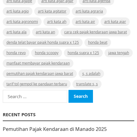
arti kata agape
arti kata agar-agar
arti kata agenda
arti kata agio
arti kata agitator
arti kata agraria
arti kata agronomi
arti kata ah
arti kata air
arti kata ajar
arti kata ala
arti kata an
cara cek pajak kendaraan jawa barat
denda telat bayar pajak honda supra x 125
honda beat
honda revo
honda scoopy
honda supra x 125
jawa tengah
manfaat membayar pajak kendaraan
pemutihan pajak kendaraan jawa barat
s, s adalah
tarif tol gempol ke pandaan terbaru
translate s, s
Search
for:
RECENT POSTS
Pemutihan Pajak Kendaraan di Manado 2025