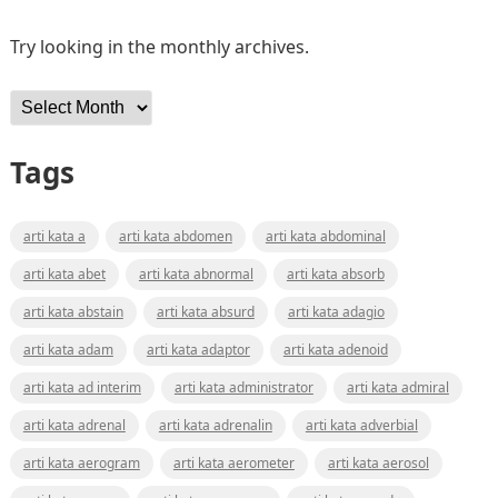
Try looking in the monthly archives.
Archives
Tags
arti kata a
arti kata abdomen
arti kata abdominal
arti kata abet
arti kata abnormal
arti kata absorb
arti kata abstain
arti kata absurd
arti kata adagio
arti kata adam
arti kata adaptor
arti kata adenoid
arti kata ad interim
arti kata administrator
arti kata admiral
arti kata adrenal
arti kata adrenalin
arti kata adverbial
arti kata aerogram
arti kata aerometer
arti kata aerosol