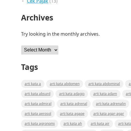
Cek Pajak
(13)
Archives
Try looking in the monthly archives.
Archives
Tags
arti kata a
arti kata abdomen
arti kata abdominal
a
arti kata absurd
arti kata adagio
arti kata adam
art
arti kata admiral
arti kata adrenal
arti kata adrenalin
arti kata aerosol
arti kata agape
arti kata agar-agar
arti kata agronomi
arti kata ah
arti kata air
arti kat