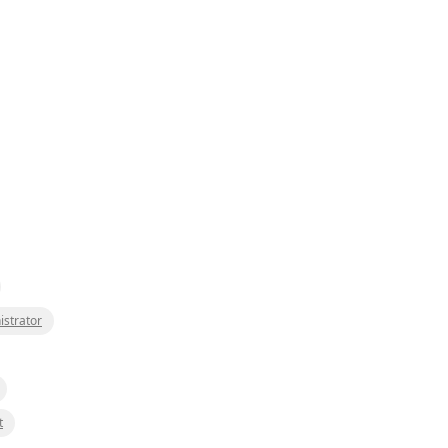
istrator
t