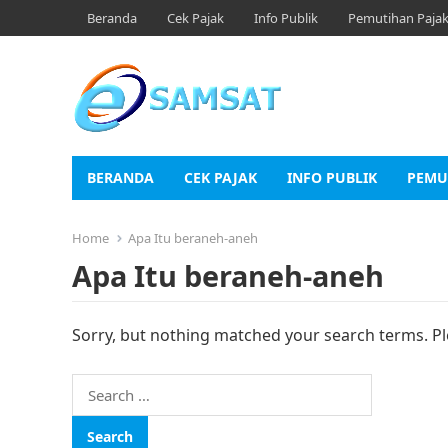
Beranda
Cek Pajak
Info Publik
Pemutihan Paja
BERANDA
CEK PAJAK
INFO PUBLIK
PEMU
Home
Apa Itu beraneh-aneh
Apa Itu beraneh-aneh
Sorry, but nothing matched your search terms. Pl
Search
for: