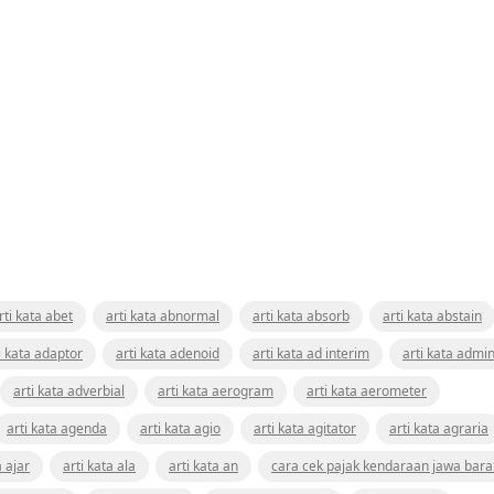
rti kata abet
arti kata abnormal
arti kata absorb
arti kata abstain
i kata adaptor
arti kata adenoid
arti kata ad interim
arti kata admin
arti kata adverbial
arti kata aerogram
arti kata aerometer
arti kata agenda
arti kata agio
arti kata agitator
arti kata agraria
a ajar
arti kata ala
arti kata an
cara cek pajak kendaraan jawa bara