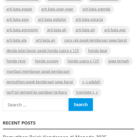
arti kata agape
arti kata agar-agar
arti kata agenda
arti kata agio
arti kata agitator
arti kata agraria
arti kata agronomi
arti kata ah
arti kata air
arti kata ajar
arti kata ala
arti kata an
cara cek pajak kendaraan jawa barat
denda telat bayar pajak honda supra x 125
honda beat
honda revo
honda scoopy
honda supra x 125
jawa tengah
manfaat membayar pajak kendaraan
pemutihan pajak kendaraan jawa barat
s, s adalah
tarif tol gempol ke pandaan terbaru
translate s, s
Search
for:
RECENT POSTS