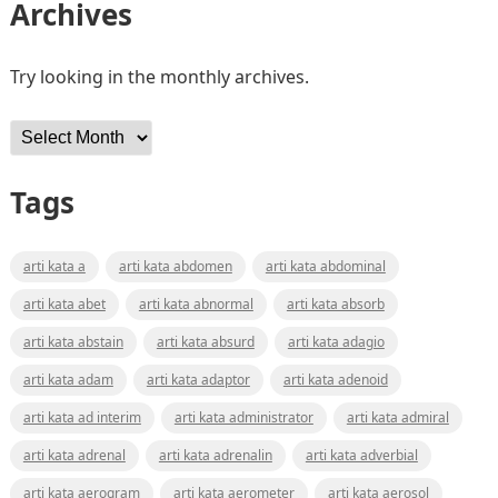
Archives
Try looking in the monthly archives.
Archives
Tags
arti kata a
arti kata abdomen
arti kata abdominal
arti kata abet
arti kata abnormal
arti kata absorb
arti kata abstain
arti kata absurd
arti kata adagio
arti kata adam
arti kata adaptor
arti kata adenoid
arti kata ad interim
arti kata administrator
arti kata admiral
arti kata adrenal
arti kata adrenalin
arti kata adverbial
arti kata aerogram
arti kata aerometer
arti kata aerosol