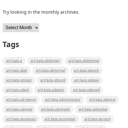
Try looking in the monthly archives.
Archives
Tags
arti kata a
arti kata abdomen
arti kata abdominal
arti kata abet
arti kata abnormal
arti kata absorb
arti kata abstain
arti kata absurd
arti kata adagio
arti kata adam
arti kata adaptor
arti kata adenoid
arti kata ad interim
arti kata administrator
arti kata admiral
arti kata adrenal
arti kata adrenalin
arti kata adverbial
arti kata aerogram
arti kata aerometer
arti kata aerosol