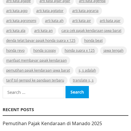
arti kata agape
arti kata agar-agar
arti kata agenda
arti kata agio
arti kata agitator
arti kata agraria
arti kata agronomi
arti kata ah
arti kata air
arti kata ajar
arti kata ala
arti kata an
cara cek pajak kendaraan jawa barat
denda telat bayar pajak honda supra x 125
honda beat
honda revo
honda scoopy
honda supra x 125
jawa tengah
manfaat membayar pajak kendaraan
pemutihan pajak kendaraan jawa barat
s, s adalah
tarif tol gempol ke pandaan terbaru
translate s, s
Search
for:
RECENT POSTS
Pemutihan Pajak Kendaraan di Manado 2025