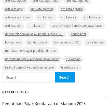
arti kata agape
arti kata agar-agar
arti kata agenda
arti kata agio
arti kata agitator
arti kata agraria
arti kata agronomi
arti kata ah
arti kata air
arti kata ajar
arti kata ala
arti kata an
cara cek pajak kendaraan jawa barat
denda telat bayar pajak honda supra x 125
honda beat
honda revo
honda scoopy
honda supra x 125
jawa tengah
manfaat membayar pajak kendaraan
pemutihan pajak kendaraan jawa barat
s, s adalah
tarif tol gempol ke pandaan terbaru
translate s, s
Search
for:
RECENT POSTS
Pemutihan Pajak Kendaraan di Manado 2025