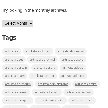
Try looking in the monthly archives.
Archives
Tags
arti kata a
arti kata abdomen
arti kata abdominal
arti kata abet
arti kata abnormal
arti kata absorb
arti kata abstain
arti kata absurd
arti kata adagio
arti kata adam
arti kata adaptor
arti kata adenoid
arti kata ad interim
arti kata administrator
arti kata admiral
arti kata adrenal
arti kata adrenalin
arti kata adverbial
arti kata aerogram
arti kata aerometer
arti kata aerosol