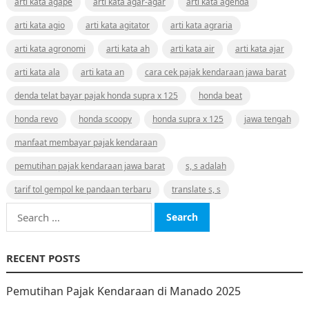
arti kata agape
arti kata agar-agar
arti kata agenda
arti kata agio
arti kata agitator
arti kata agraria
arti kata agronomi
arti kata ah
arti kata air
arti kata ajar
arti kata ala
arti kata an
cara cek pajak kendaraan jawa barat
denda telat bayar pajak honda supra x 125
honda beat
honda revo
honda scoopy
honda supra x 125
jawa tengah
manfaat membayar pajak kendaraan
pemutihan pajak kendaraan jawa barat
s, s adalah
tarif tol gempol ke pandaan terbaru
translate s, s
Search
for:
RECENT POSTS
Pemutihan Pajak Kendaraan di Manado 2025