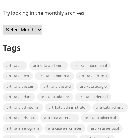
Try looking in the monthly archives.
Archives
Tags
arti kata a
arti kata abdomen
arti kata abdominal
arti kata abet
arti kata abnormal
arti kata absorb
arti kata abstain
arti kata absurd
arti kata adagio
arti kata adam
arti kata adaptor
arti kata adenoid
arti kata ad interim
arti kata administrator
arti kata admiral
arti kata adrenal
arti kata adrenalin
arti kata adverbial
arti kata aerogram
arti kata aerometer
arti kata aerosol