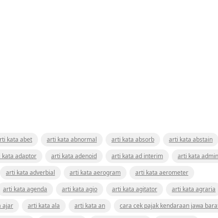
rti kata abet
arti kata abnormal
arti kata absorb
arti kata abstain
i kata adaptor
arti kata adenoid
arti kata ad interim
arti kata admin
arti kata adverbial
arti kata aerogram
arti kata aerometer
arti kata agenda
arti kata agio
arti kata agitator
arti kata agraria
a ajar
arti kata ala
arti kata an
cara cek pajak kendaraan jawa bara