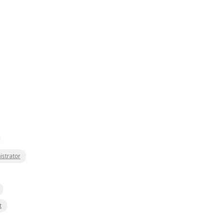
istrator
t