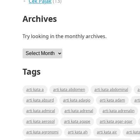
Cek Pajak
(13)
Archives
Try looking in the monthly archives.
Archives
Tags
arti kata a
arti kata abdomen
arti kata abdominal
a
arti kata absurd
arti kata adagio
arti kata adam
art
arti kata admiral
arti kata adrenal
arti kata adrenalin
arti kata aerosol
arti kata agape
arti kata agar-agar
arti kata agronomi
arti kata ah
arti kata air
arti kat