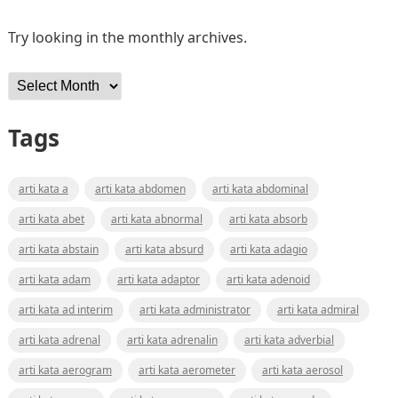
Try looking in the monthly archives.
Archives
Tags
arti kata a
arti kata abdomen
arti kata abdominal
arti kata abet
arti kata abnormal
arti kata absorb
arti kata abstain
arti kata absurd
arti kata adagio
arti kata adam
arti kata adaptor
arti kata adenoid
arti kata ad interim
arti kata administrator
arti kata admiral
arti kata adrenal
arti kata adrenalin
arti kata adverbial
arti kata aerogram
arti kata aerometer
arti kata aerosol