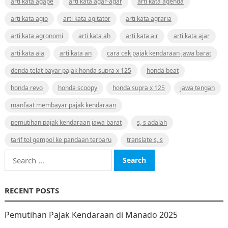
arti kata agape
arti kata agar-agar
arti kata agenda
arti kata agio
arti kata agitator
arti kata agraria
arti kata agronomi
arti kata ah
arti kata air
arti kata ajar
arti kata ala
arti kata an
cara cek pajak kendaraan jawa barat
denda telat bayar pajak honda supra x 125
honda beat
honda revo
honda scoopy
honda supra x 125
jawa tengah
manfaat membayar pajak kendaraan
pemutihan pajak kendaraan jawa barat
s, s adalah
tarif tol gempol ke pandaan terbaru
translate s, s
Search
for:
RECENT POSTS
Pemutihan Pajak Kendaraan di Manado 2025