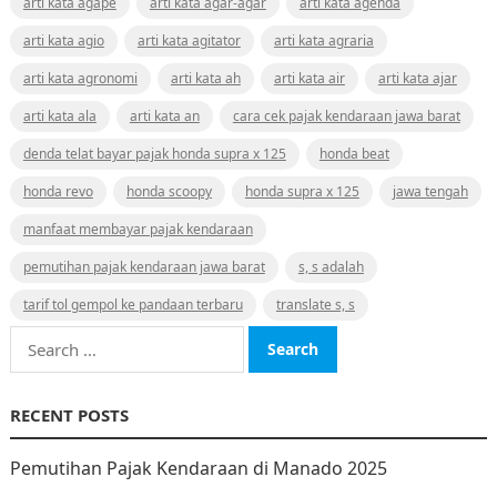
arti kata agape
arti kata agar-agar
arti kata agenda
arti kata agio
arti kata agitator
arti kata agraria
arti kata agronomi
arti kata ah
arti kata air
arti kata ajar
arti kata ala
arti kata an
cara cek pajak kendaraan jawa barat
denda telat bayar pajak honda supra x 125
honda beat
honda revo
honda scoopy
honda supra x 125
jawa tengah
manfaat membayar pajak kendaraan
pemutihan pajak kendaraan jawa barat
s, s adalah
tarif tol gempol ke pandaan terbaru
translate s, s
Search
for:
RECENT POSTS
Pemutihan Pajak Kendaraan di Manado 2025