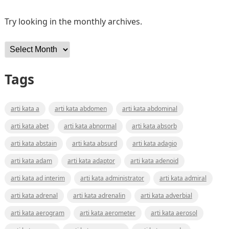
Try looking in the monthly archives.
Archives
Tags
arti kata a
arti kata abdomen
arti kata abdominal
arti kata abet
arti kata abnormal
arti kata absorb
arti kata abstain
arti kata absurd
arti kata adagio
arti kata adam
arti kata adaptor
arti kata adenoid
arti kata ad interim
arti kata administrator
arti kata admiral
arti kata adrenal
arti kata adrenalin
arti kata adverbial
arti kata aerogram
arti kata aerometer
arti kata aerosol